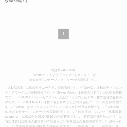
2025年9月8日
1
特許第7460230号
「cennera!」および「センターをねらえ！」は
株式会社バンピーファクトリーの登録商標です。
「A.I.VOICE」は株式会社エーアイの登録商標です。/「CeVIO」は株式会社フロン
ティアワークスの登録商標です。/「Seiren Voice」は株式会社ドワンゴの登録商標
です。/「VOCALOID(ボーカロイド)」および「ボカロ」はヤマハ株式会社の登録商
標です。/「VOICEROID」は株式会社AHSまたは株式会社エーアイの登録商標で
す。/「Voidol」はクリムゾンテクノロジー株式会社の登録商標です。/「VoiSona」
は株式会社テクノスピーチの登録商標です。/「執事眼鏡」および「執事眼鏡
eyemirror」は株式会社DUO RINGの登録商標です。/「東京高円寺阿波おどり」は
特定非営利活動法人東京高円寺阿波おどり振興協会の登録商標です。/「夕張メロ
ン」は夕張市農業協同組合の登録商標です。/「結月ゆかり」「紲星あかり」