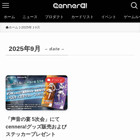
ホーム
ニュース
プロダクト
カードリスト
イベント
ゲームル
ホーム
2025年
9月
2025年9月
– date –
イベント
「声音の宴 5次会」にて
cennera!グッズ販売および
ステッカープレゼント