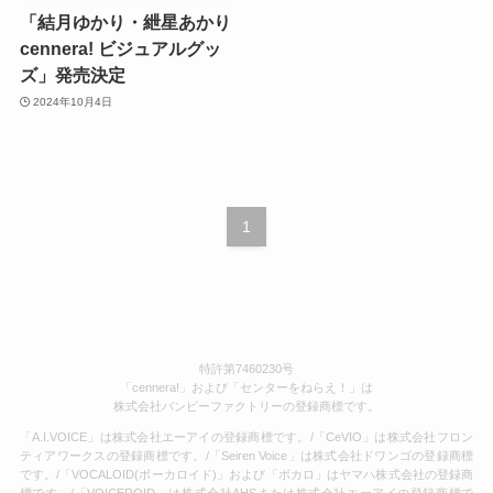
「結月ゆかり・紲星あかり
cennera! ビジュアルグッ
ズ」発売決定
2024年10月4日
1
特許第7460230号
「cennera!」および「センターをねらえ！」は
株式会社バンピーファクトリーの登録商標です。
「A.I.VOICE」は株式会社エーアイの登録商標です。/「CeVIO」は株式会社フロン
ティアワークスの登録商標です。/「Seiren Voice」は株式会社ドワンゴの登録商標
です。/「VOCALOID(ボーカロイド)」および「ボカロ」はヤマハ株式会社の登録商
標です。/「VOICEROID」は株式会社AHSまたは株式会社エーアイの登録商標で