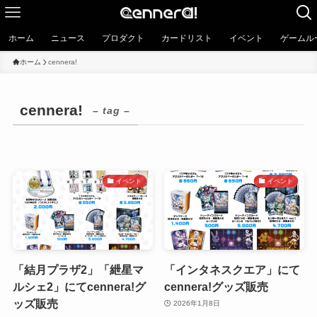
ホーム
ニュース
プロダクト
カードリスト
イベント
ゲームル
ホーム
cennera!
cennera!
– tag –
イベント
イベント
「結月プラザ2」「紲星マ
「インタネスクエア」にて
ルシェ2」にてcennera!グ
cennera!グッズ販売
ッズ販売
2026年1月8日