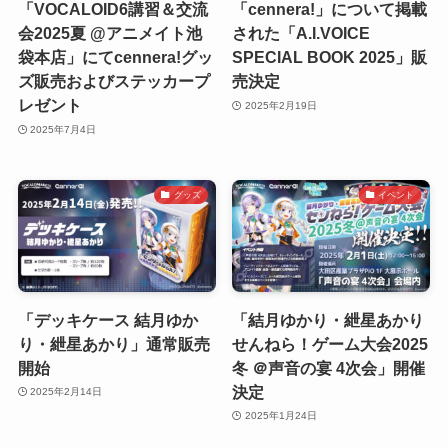
「VOCALOID6講習＆交流
「cennera!」について掲載
会2025夏 @アニメイト池
された「A.I.VOICE
袋本店」にてcennera!グッ
SPECIAL BOOK 2025」販
ズ販売およびステッカープ
売決定
レゼント
2025年2月19日
2025年7月4日
グッズ
イベント
「デッキケース 結月ゆか
「結月ゆかり・紲星あかり
り・紲星あかり」通常販売
せんねら！ゲーム大会2025
開始
冬 ＠声音の宴 4次会」開催
決定
2025年2月14日
2025年1月24日