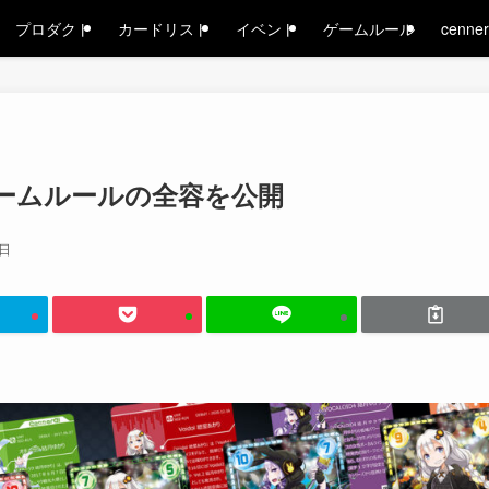
プロダクト
カードリスト
イベント
ゲームルール
cenne
ームルールの全容を公開
8日